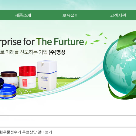
제품소개
보유설비
고객지원
한우물정수기 무료상담 알아보기